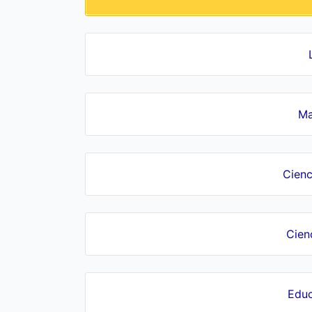
Ma
Cienc
Cien
Educ