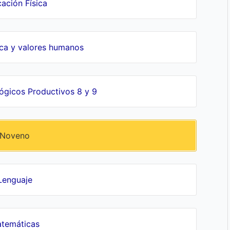
ación Física
ica y valores humanos
gicos Productivos 8 y 9
Noveno
Lenguaje
temáticas