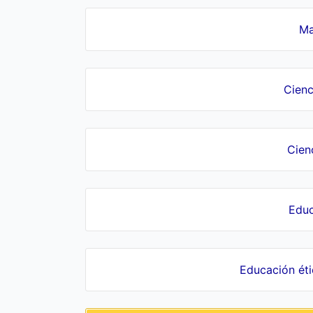
Ma
Cienc
Cien
Educ
Educación ét