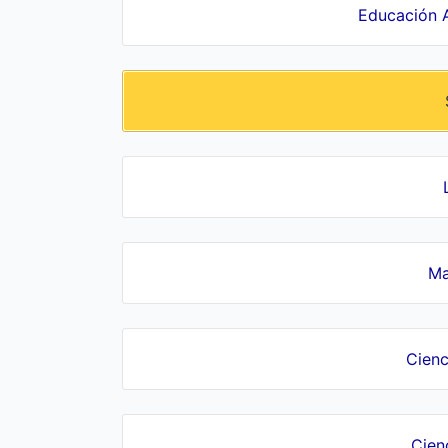
Educación A
Ma
Cienc
Cien