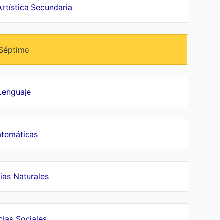
rtística Secundaria
Séptimo
Lenguaje
temáticas
ias Naturales
cias Sociales