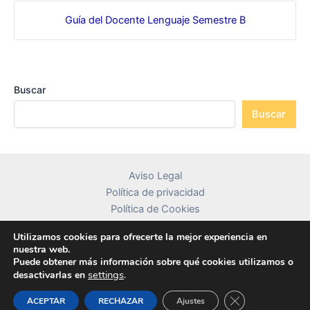
Guía del Docente Lenguaje Semestre B
Buscar
Buscar
Aviso Legal
Política de privacidad
Política de Cookies
Contacto
Utilizamos cookies para ofrecerte la mejor experiencia en
nuestra web.
Puede obtener más información sobre qué cookies utilizamos o
settings
.
desactivarlas en
Copyright © 2026 librosdetextocolombia.com
Cerrar el banner
ACEPTAR
RECHAZAR
Ajustes