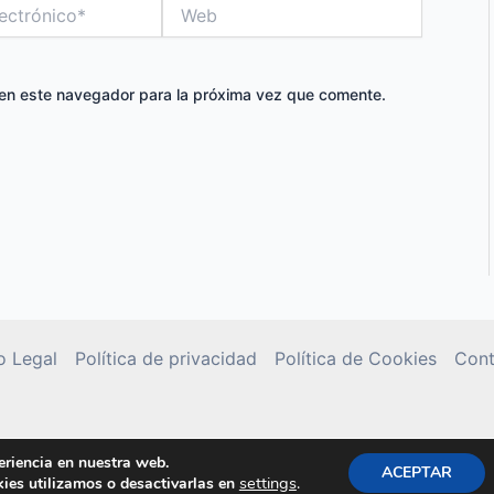
Web
 en este navegador para la próxima vez que comente.
o Legal
Política de privacidad
Política de Cookies
Cont
Copyright © 2026 librosdetextocolombia.com
eriencia en nuestra web.
ACEPTAR
settings
.
ies utilizamos o desactivarlas en